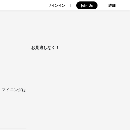
サインイン
Join Us
|
|
詳細
お見逃しなく！
、マイニングは