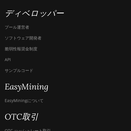
ディベロッパー
プール運営者
ソフトウェア開発者
脆弱性報奨金制度
API
サンプルコード
EasyMining
EasyMiningについて
OTC取引
OTC ハッシュレート取引