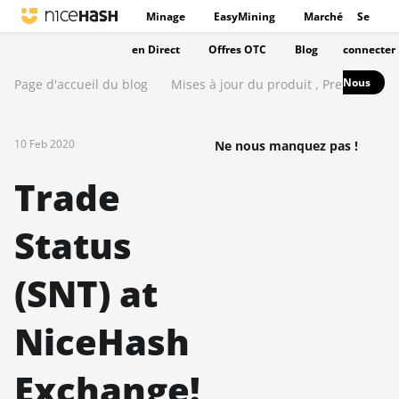
Minage
EasyMining
Marché
Se
en Direct
Offres OTC
Blog
connecter
Nous
Page d'accueil du blog
Mises à jour du produit
,
Presse
10 Feb 2020
Ne nous manquez pas !
Trade
Status
(SNT) at
NiceHash
Exchange!