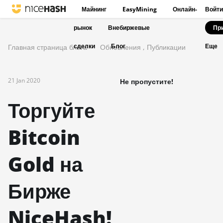
Майнинг
EasyMining
Онлайн-
Войти
рынок
Внебиржевые
Пр
сделки
Блог
Главная страница блога
Обновления
,
Публикации
Еще
21 Jan 2020
Не пропустите!
Торгуйте
Bitcoin
Gold на
Бирже
NiceHash!