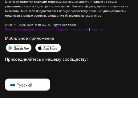
NiceHash является ведущим мировым рынком мощности и одним из самых
узнаваемых имен в индустрии криптовалют. Как платформа, ориентированная на
биткоины, NiceHash предоставляет полную экосистему решений для майнинга и
мощности с целью ускорить внедрение биткоинов во всем мире.
© 2014 - 2026 NiceHash AG. All Rights Reserved.
Политика конфиденциальности
|
Условия и положения
|
Контакт
Мобильное приложение
Присоединяйтесь к нашему сообществу!
English
Русский
Русский
中文
Deutsch
Português