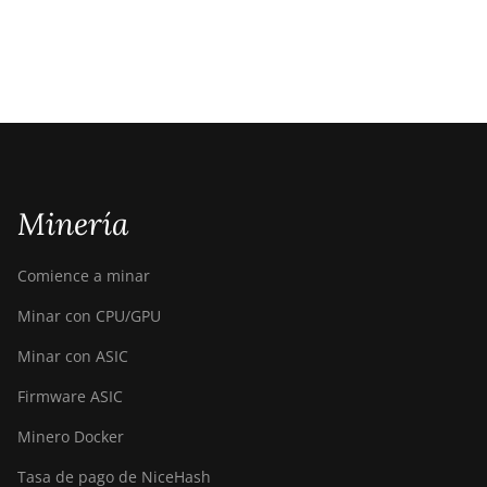
Minería
Comience a minar
Minar con CPU/GPU
Minar con ASIC
Firmware ASIC
Minero Docker
Tasa de pago de NiceHash