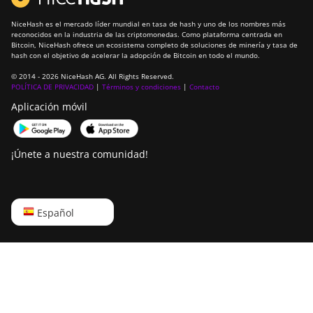
NiceHash es el mercado líder mundial en tasa de hash y uno de los nombres más
reconocidos en la industria de las criptomonedas. Como plataforma centrada en
Bitcoin, NiceHash ofrece un ecosistema completo de soluciones de minería y tasa de
hash con el objetivo de acelerar la adopción de Bitcoin en todo el mundo.
© 2014 - 2026 NiceHash AG. All Rights Reserved.
POLÍTICA DE PRIVACIDAD
|
Términos y condiciones
|
Contacto
Aplicación móvil
¡Únete a nuestra comunidad!
English
Español
Русский
中文
Deutsch