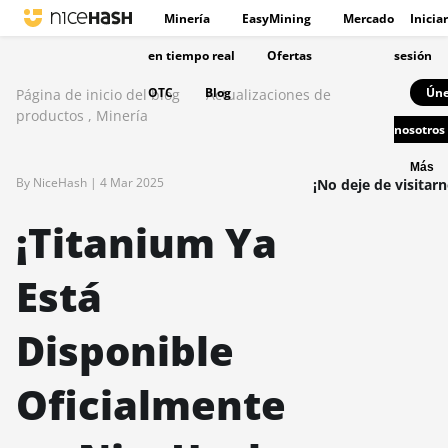
Minería
EasyMining
Mercado
Iniciar
en tiempo real
Ofertas
sesión
OTC
Blog
Úne
Página de inicio del blog
Actualizaciones de
productos
,
Minería
nosotros
Más
By NiceHash |
4 Mar 2025
¡No deje de visitarn
¡Titanium Ya
Está
Disponible
Oficialmente