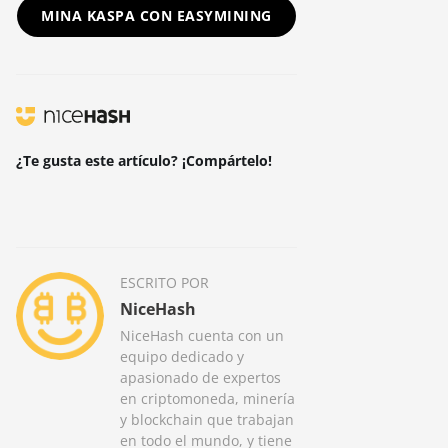
MINA KASPA CON EASYMINING
¿Te gusta este artículo? ¡Compártelo!
ESCRITO POR
NiceHash
NiceHash cuenta con un
equipo dedicado y
apasionado de expertos
en criptomoneda, minería
y blockchain que trabajan
en todo el mundo, y tiene