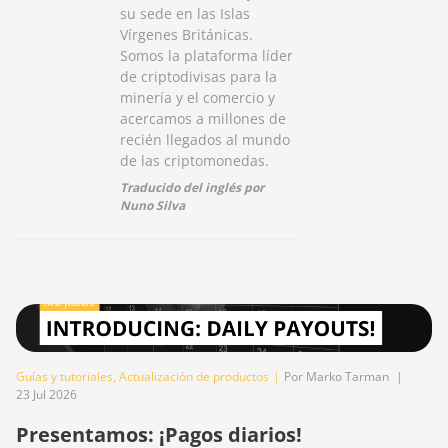
su sede en las Islas
Vírgenes Británicas.
Somos la plataforma líder
de criptodivisas para la
minería y el comercio y
acercamos a millones de
recién llegados al mundo
de las criptomonedas.
Traducido del inglés por
Nuno Silva
Guías y tutoriales
,
Actualización de productos
|
Por Marko Tarman
|
23 Jul 2026
Presentamos: ¡Pagos diarios!