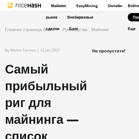
Майнинг
EasyMining
Онлайн-
Войти
рынок
Внебиржевые
Пр
сделки
Блог
Главная страница блога
Руководства
,
Майнинг
Еще
By Marko Tarman |
12 Jan 2021
Не пропустите!
Самый
прибыльный
риг для
майнинга —
список