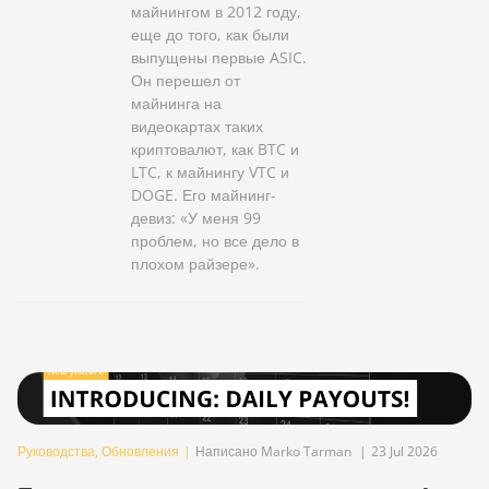
майнингом в 2012 году,
еще до того, как были
выпущены первые ASIC.
Он перешел от
майнинга на
видеокартах таких
криптовалют, как BTC и
LTC, к майнингу VTC и
DOGE. Его майнинг-
девиз: «У меня 99
проблем, но все дело в
плохом райзере».
Руководства
,
Обновления
|
Написано Marko Tarman
|
23 Jul 2026