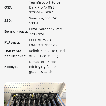
TeamGroup T-Force
ОЗУ:
Dark Pro 4x 8GB
3200Mhz DDR4
Samsung 980 EVO
SSD:
500GB
EKWB Vardar 120mm
Вентиляторы:
2200RPM
PCI-E x1 to x16
Райзеры:
Powered Riser V6
USB карта
Kolink PCIe x1 to Quad
расширения:
x16 - Quad Mining
DimasTech X-Hash
Корпус:
mining rig for 10
graphics cards