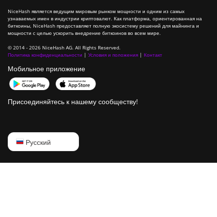
NiceHash является ведущим мировым рынком мощности и одним из самых
узнаваемых имен в индустрии криптовалют. Как платформа, ориентированная на
биткоины, NiceHash предоставляет полную экосистему решений для майнинга и
мощности с целью ускорить внедрение биткоинов во всем мире.
© 2014 - 2026 NiceHash AG. All Rights Reserved.
Политика конфиденциальности
|
Условия и положения
|
Контакт
Мобильное приложение
Присоединяйтесь к нашему сообществу!
English
Русский
Русский
中文
Deutsch
Português