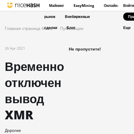
Майнинг
EasyMining
Онлайн-
Войти
рынок
Внебиржевые
Пр
сделки
Блог
Главная страница блога
Публикации
Еще
26 Apr 2021
Не пропустите!
Временно
отключен
вывод
XMR
Дорогие