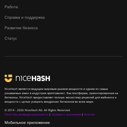
Работа
Справка и поддержка
Развитие бизнеса
Статус
NiceHash является ведущим мировым рынком мощности и одним из самых
узнаваемых имен в индустрии криптовалют. Как платформа, ориентированная на
биткоины, NiceHash предоставляет полную экосистему решений для майнинга и
мощности с целью ускорить внедрение биткоинов во всем мире.
© 2014 - 2026 NiceHash AG. All Rights Reserved.
Политика конфиденциальности
|
Условия и положения
|
Контакт
Мобильное приложение