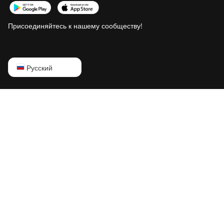
Присоединяйтесь к нашему сообществу!
English
Русский
Русский
中文
Deutsch
Português
Español
Français
日本語