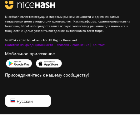
NiceHash является ведущим мировым рынком мощности и одним из самых
узнаваемых имен в индустрии криптовалют. Как платформа, ориентированная на
биткоины, NiceHash предоставляет полную экосистему решений для майнинга и
мощности с целью ускорить внедрение биткоинов во всем мире.
© 2014 - 2026 NiceHash AG. All Rights Reserved.
Политика конфиденциальности
|
Условия и положения
|
Контакт
Мобильное приложение
Присоединяйтесь к нашему сообществу!
English
Русский
Русский
中文
Deutsch