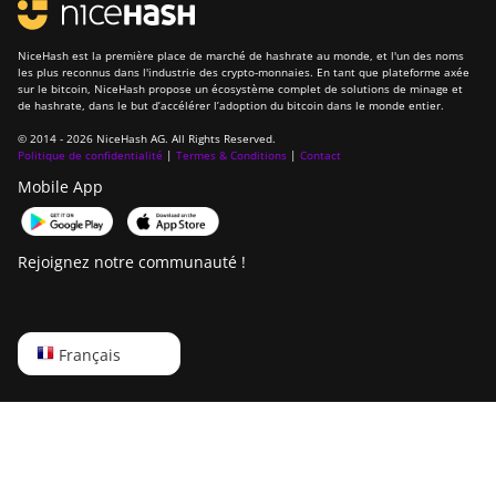
NiceHash est la première place de marché de hashrate au monde, et l'un des noms
les plus reconnus dans l'industrie des crypto-monnaies. En tant que plateforme axée
sur le bitcoin, NiceHash propose un écosystème complet de solutions de minage et
de hashrate, dans le but d’accélérer l’adoption du bitcoin dans le monde entier.
© 2014 - 2026 NiceHash AG. All Rights Reserved.
Politique de confidentialité
|
Termes & Conditions
|
Contact
Mobile App
Rejoignez notre communauté !
English
Français
Русский
中文
Deutsch