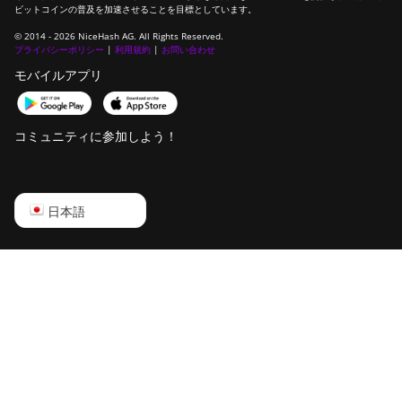
ビットコインの普及を加速させることを目標としています。
© 2014 - 2026 NiceHash AG. All Rights Reserved.
プライバシーポリシー
|
利用規約
|
お問い合わせ
モバイルアプリ
コミュニティに参加しよう！
English
日本語
Русский
中文
Deutsch
Português
Español