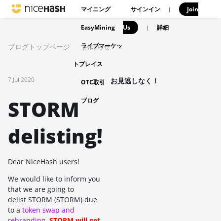
マイニング
サインイン
Join
|
EasyMining
Us
|
詳細
ライブマーケッ
ブログトップページ
お知らせ
トプレイス
7 Jul 2020
お見逃しなく！
OTC取引
STORM
ブログ
delisting!
Dear NiceHash users!
We would like to inform you
that we are going to
delist STORM (STORM) due
to a
token swap and
rebranding
.
STORM will get