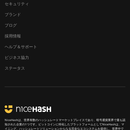
セキュリティ
ブランド
ブログ
採用情報
ヘルプ＆サポート
ビジネス協力
ステータス
NiceHashは、世界有数のハッシュレートマーケットプレイスであり、暗号通貨業界で最も認
知された企業の1つです。ビットコインに特化したプラットフォームとしてNiceHashは、マ
イニング、ハッシュレートソリューションからなる完全なエコシステムを提供し、世界中で