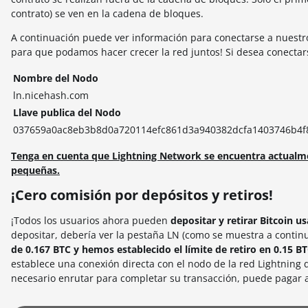
contrato) se ven en la cadena de bloques.
A continuación puede ver información para conectarse a nuest
para que podamos hacer crecer la red juntos! Si desea conecta
Nombre del Nodo
ln.nicehash.com
Llave publica del Nodo
037659a0ac8eb3b8d0a720114efc861d3a940382dcfa1403746b4f8
Tenga en cuenta que Lightning Network se encuentra actualmen
pequeñas.
¡Cero comisión por depósitos y retiros!
¡Todos los usuarios ahora pueden
depositar y retirar Bitcoin 
depositar, debería ver la pestaña LN (como se muestra a conti
de 0.167 BTC y hemos establecido el límite de retiro en 0.15 B
establece una conexión directa con el nodo de la red Lightning
necesario enrutar para completar su transacción, puede pagar 