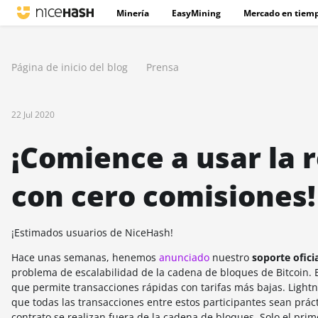
Minería
EasyMining
Mercado en tiemp
Página de inicio del blog
Prensa
22 Jul 2020
¡Comience a usar la 
con cero comisiones!
¡Estimados usuarios de NiceHash!
Hace unas semanas, henemos
anunciado
nuestro
soporte ofici
problema de escalabilidad de la cadena de bloques de Bitcoin. 
que permite transacciones rápidas con tarifas más bajas. Lightn
que todas las transacciones entre estos participantes sean prác
contrato se realizan fuera de la cadena de bloques. Solo el prime