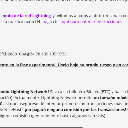
ro
nodo de la red Lightning
.
¡Invitamos a todos a abrir un canal con
rse a nuestro nodo LN,
haga clic aquí para obtener instrucciones.
f6b2e8810ba@34.78.139.195:9735
te en la fase experimental. Úselo bajo su propio riesgo y en ca
usando Lightning Network!
Si va a su billetera Bitcoin (BTC) y hace c
nuación). Actualmente, Lightning Network permite
un tamaño máxim
TC
así que asegúrese de intentar primero con transacciones más p
 de NiceHash,
¡no pagará ninguna comisión por las transacciones!
alguna comisión (generalmente hasta algunos satoshis).