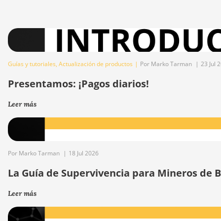
Guías y tutoriales
,
Actualización de productos
|
Por Marko Tarman
|
23 Jul 
Presentamos: ¡Pagos diarios!
Leer más
Por Marko Tarman
|
18 Jul 2026
La Guía de Supervivencia para Mineros de Bi
Leer más