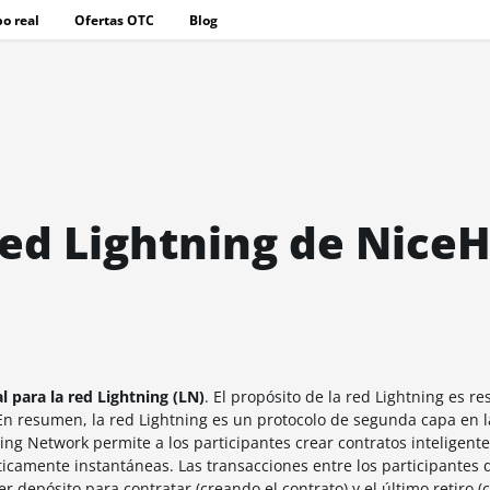
o real
Ofertas OTC
Blog
red Lightning de Nice
al para la red Lightning (LN)
. El propósito de la red Lightning es re
En resumen, la red Lightning es un protocolo de segunda capa en l
ing Network permite a los participantes crear contratos inteligent
ticamente instantáneas. Las transacciones entre los participantes 
r depósito para contratar (creando el contrato) y el último retiro (