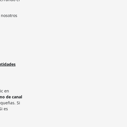
 nosotros
ntidades
lic en
o de canal
equeñas. Si
Si es