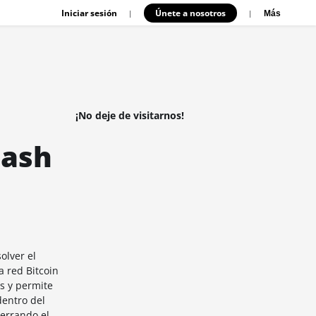
Iniciar sesión
Únete a nosotros
|
|
Más
¡No deje de visitarnos!
Hash
solver el
a red Bitcoin
es y permite
dentro del
cerrando el