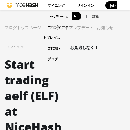
マイニング
サインイン
Join
|
EasyMining
Us
|
詳細
ライブマーケッ
ブログトップページ
プロダクトアップデート
,
お知らせ
トプレイス
10 Feb 2020
お見逃しなく！
OTC取引
Start
ブログ
trading
aelf (ELF)
at
NiceHash