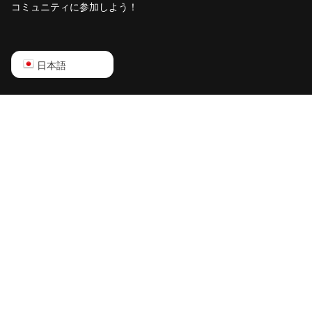
コミュニティに参加しよう！
English
日本語
Русский
中文
Deutsch
Português
Español
Français
日本語