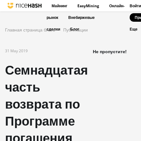
Майнинг
EasyMining
Онлайн-
Войти
рынок
Внебиржевые
Пр
сделки
Блог
Главная страница блога
Публикации
Еще
31 May 2019
Не пропустите!
Семнадцатая
часть
возврата по
Программе
погашения