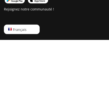
Rejoignez notre communauté !
English
Français
Русский
中文
Deutsch
Português
Español
Français
日本語