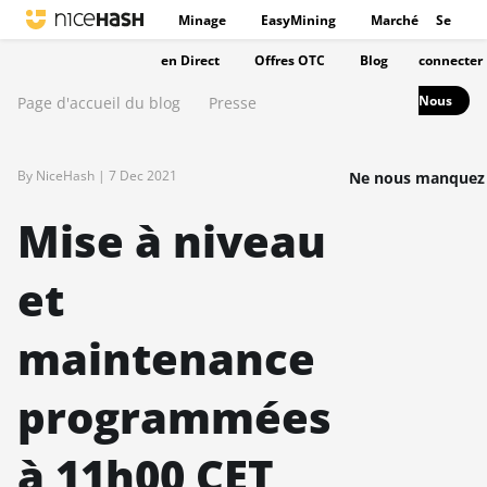
Minage
EasyMining
Marché
Se
en Direct
Offres OTC
Blog
connecter
Nous
Page d'accueil du blog
Presse
By NiceHash |
7 Dec 2021
Ne nous manquez 
Mise à niveau
et
maintenance
programmées
à 11h00 CET