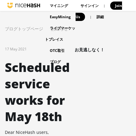
マイニング
サインイン
Join
|
EasyMining
Us
|
詳細
ライブマーケッ
ブログトップページ
お知らせ
トプレイス
17 May 2021
お見逃しなく！
OTC取引
Scheduled
ブログ
service
works for
May 18th
Dear NiceHash users,