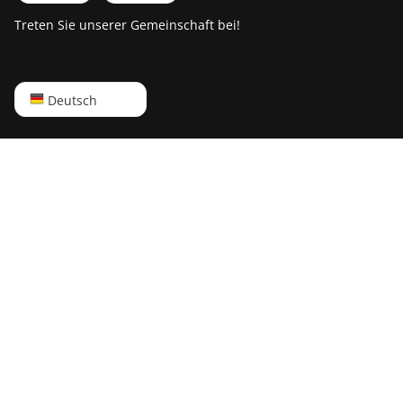
Treten Sie unserer Gemeinschaft bei!
English
Deutsch
Русский
中文
Deutsch
Português
Español
Français
日本語