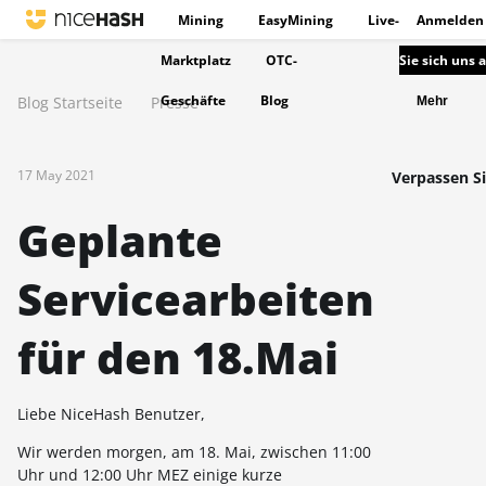
Mining
EasyMining
Live-
Anmelden
Marktplatz
OTC-
Sie sich uns 
Geschäfte
Blog
Blog Startseite
Presse
Mehr
17 May 2021
Verpassen Si
Geplante
Servicearbeiten
für den 18.Mai
Liebe NiceHash Benutzer,
Wir werden morgen, am 18. Mai, zwischen 11:00
Uhr und 12:00 Uhr MEZ einige kurze