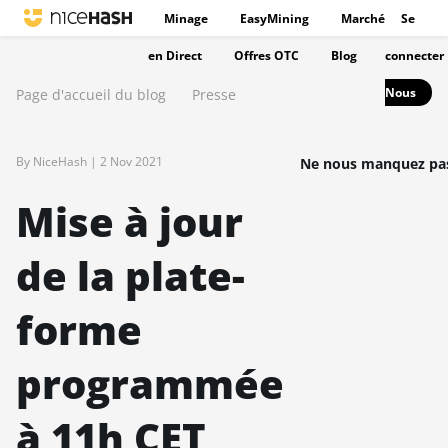
Minage
EasyMining
Marché
Se
en Direct
Offres OTC
Blog
connecter
Nous
Page d'accueil du blog
Presse
By NiceHash |
2 Nov 2021
Ne nous manquez pas
Mise à jour
de la plate-
forme
programmée
à 11h CET