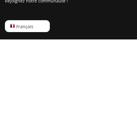
Rejoignez notre communauté !
English
Français
Русский
中文
Deutsch
Português
Español
Français
日本語