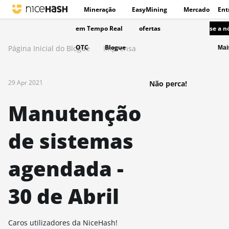
Mineração
EasyMining
Mercado
Ent
em Tempo Real
ofertas
se a n
OTC
Blogue
Página Inicial do Blogue
Imprensa
Ma
29 Apr 2021
Não perca!
Manutenção
de sistemas
agendada -
30 de Abril
Caros utilizadores da NiceHash!