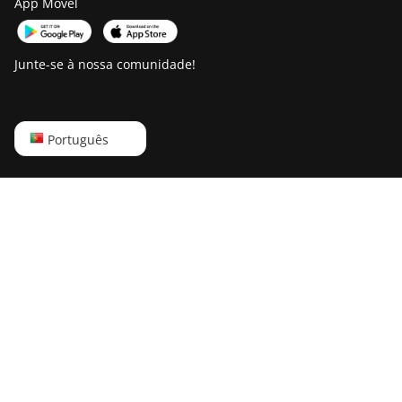
App Móvel
Junte-se à nossa comunidade!
English
Português
Русский
中文
Deutsch
Português
Español
Français
日本語