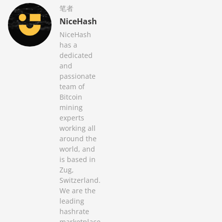
笔者
NiceHash
NiceHash
has a
dedicated
and
passionate
team of
Bitcoin
mining
experts
working all
around the
world, and
is based in
Zug,
Switzerland.
We are the
leading
hashrate
marketplace