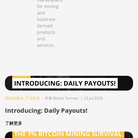
for mining
and
hashrate
derived
products
and
services.
指南与教程
,
产品更新
|
作者 Marko Tarman
|
23 Jul 2026
Introducing: Daily Payouts!
了解更多