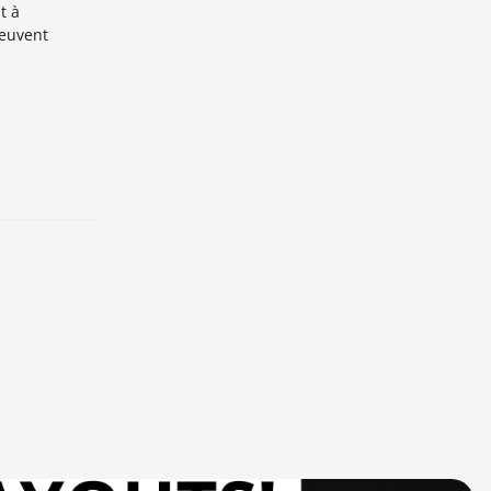
t à
peuvent