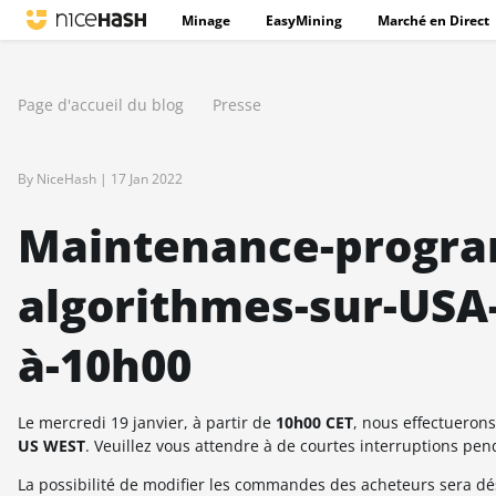
Minage
EasyMining
Marché en Direct
Page d'accueil du blog
Presse
By NiceHash |
17 Jan 2022
Maintenance-progra
algorithmes-sur-USA-
à-10h00
Le mercredi 19 janvier, à partir de
10h00 CET
, nous effectueron
US WEST
. Veuillez vous attendre à de courtes interruptions pen
La possibilité de modifier les commandes des acheteurs sera dé