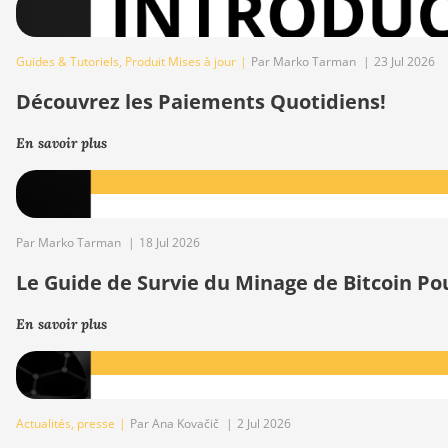
Guides & Tutoriels
,
Produit Mises à jour
|
Par Marko Tarman
|
23 Jul 2026
Découvrez les Paiements Quotidiens!
En savoir plus
Par Marko Tarman
|
18 Jul 2026
Le Guide de Survie du Minage de Bitcoin Po
En savoir plus
Actualités
,
presse
|
Par Ana Kovačič
|
2 Jul 2026