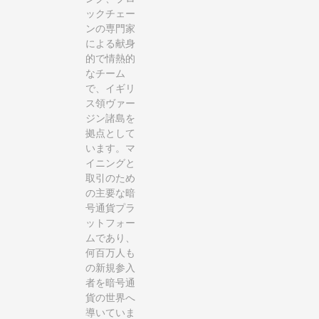
ックチェー
ンの専門家
による献身
的で情熱的
なチーム
で、イギリ
ス領ヴァー
ジン諸島を
拠点として
います。マ
イニングと
取引のため
の主要な暗
号通貨プラ
ットフォー
ムであり、
何百万人も
の新規参入
者を暗号通
貨の世界へ
導いていま