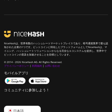
NiceHashは、世界有数のハッシュレートマーケットプレイスであり、暗号通貨業界で最も認
知された企業の1つです。ビットコインに特化したプラットフォームとしてNiceHashは、マ
イニング、ハッシュレートソリューションからなる完全なエコシステムを提供し、世界中で
ビットコインの普及を加速させることを目標としています。
© 2014 - 2026 NiceHash AG. All Rights Reserved.
プライバシーポリシー
|
利用規約
|
お問い合わせ
モバイルアプリ
コミュニティに参加しよう！
English
日本語