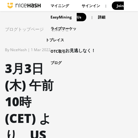
マイニング
サインイン
Join
|
EasyMining
Us
|
詳細
ライブマーケッ
ブログトップページ
お知らせ
トプレイス
By NiceHash |
1 Mar 2022
お見逃しなく！
OTC取引
3月3日
ブログ
(木) 午前
10時
(CET) よ
り、US