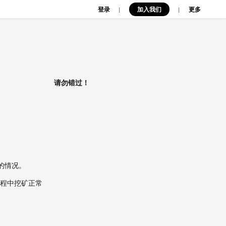
登录
加入我们
|
|
更多
请勿错过！
的情况。
过程中挖矿正常