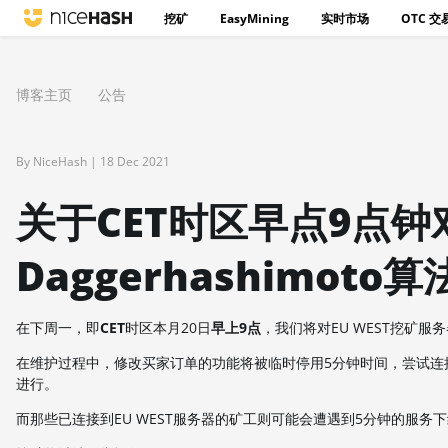
挖矿
EasyMining
实时市场
OTC 交
博客主页
公告
By NiceHash |
18 Dec 2021
关于CET时区早点9点钟对
Daggerhashimot
在下周一，即
CET
时区本月20日
早上9点
，我们将对EU WEST挖矿服
在维护过程中，修改买家订单的功能将被临时停用5分钟时间，尝试连接到
进行。
而那些已连接到EU WEST服务器的矿工则可能会遭遇到5分钟的服务