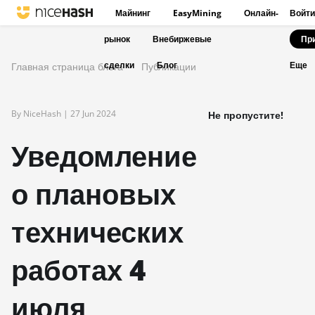
Майнинг
EasyMining
Онлайн-
Войти
рынок
Внебиржевые
Пр
сделки
Блог
Главная страница блога
Публикации
Еще
By NiceHash |
27 Jun 2024
Не пропустите!
Уведомление
о плановых
технических
работах 4
июля