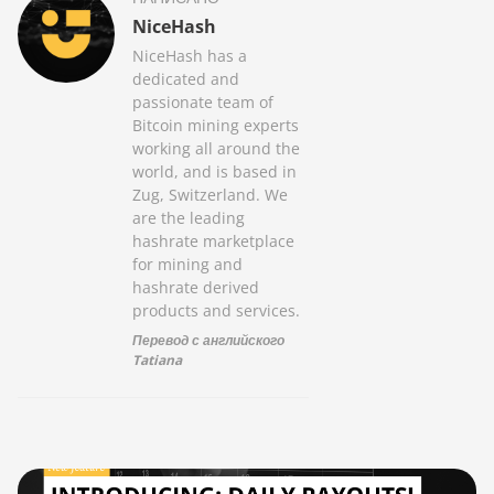
NiceHash
NiceHash has a
dedicated and
passionate team of
Bitcoin mining experts
working all around the
world, and is based in
Zug, Switzerland. We
are the leading
hashrate marketplace
for mining and
hashrate derived
products and services.
Перевод с английского
Tatiana