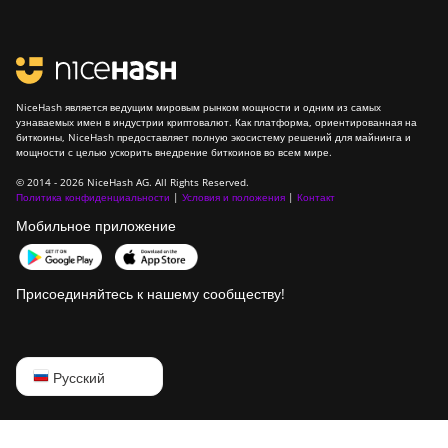
NiceHash является ведущим мировым рынком мощности и одним из самых
узнаваемых имен в индустрии криптовалют. Как платформа, ориентированная на
биткоины, NiceHash предоставляет полную экосистему решений для майнинга и
мощности с целью ускорить внедрение биткоинов во всем мире.
© 2014 - 2026 NiceHash AG. All Rights Reserved.
Политика конфиденциальности
|
Условия и положения
|
Контакт
Мобильное приложение
Присоединяйтесь к нашему сообществу!
English
Русский
Русский