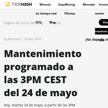
Minería
EasyMining
Mercado
Iniciar
en tiempo real
Ofertas
sesión
OTC
Blog
Úne
Página de inicio del blog
Prensa
nosotros
By NiceHash |
24 May 2022
¡No deje de vi
Más
Mantenimiento
programado a
las 3PM CEST
del 24 de mayo
Hoy, martes 24 de mayo, a partir de las 3PM