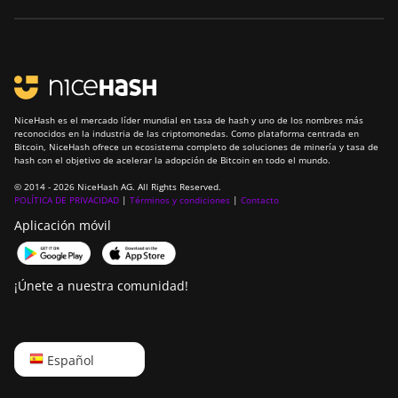
NiceHash es el mercado líder mundial en tasa de hash y uno de los nombres más
reconocidos en la industria de las criptomonedas. Como plataforma centrada en
Bitcoin, NiceHash ofrece un ecosistema completo de soluciones de minería y tasa de
hash con el objetivo de acelerar la adopción de Bitcoin en todo el mundo.
© 2014 - 2026 NiceHash AG. All Rights Reserved.
POLÍTICA DE PRIVACIDAD
|
Términos y condiciones
|
Contacto
Aplicación móvil
¡Únete a nuestra comunidad!
English
Español
Русский