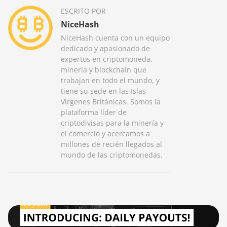
ESCRITO POR
NiceHash
NiceHash cuenta con un equipo
dedicado y apasionado de
expertos en criptomoneda,
minería y blockchain que
trabajan en todo el mundo, y
tiene su sede en las Islas
Vírgenes Británicas. Somos la
plataforma líder de
criptodivisas para la minería y
el comercio y acercamos a
millones de recién llegados al
mundo de las criptomonedas.