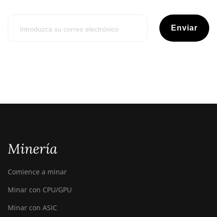
Enviar
Minería
Comience a minar
Minar con CPU/GPU
Minar con ASIC