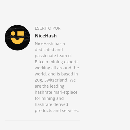
ESCRITO POR
NiceHash
NiceHash has a
dedicated and
passionate team of
Bitcoin mining experts
working all around the
world, and is based in
Zug, Switzerland. We
are the leading
hashrate marketplace
for mining and
hashrate derived
products and services.