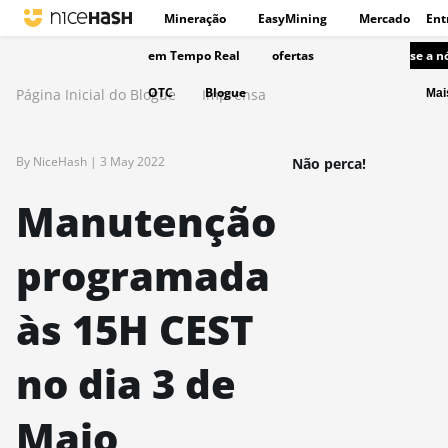
Mineração
EasyMining
Mercado
Ent
em Tempo Real
ofertas
se a n
OTC
Blogue
Página Inicial do Blogue
Imprensa
Ma
By NiceHash |
3 May 2022
Não perca!
Manutenção
programada
às 15H CEST
no dia 3 de
Maio