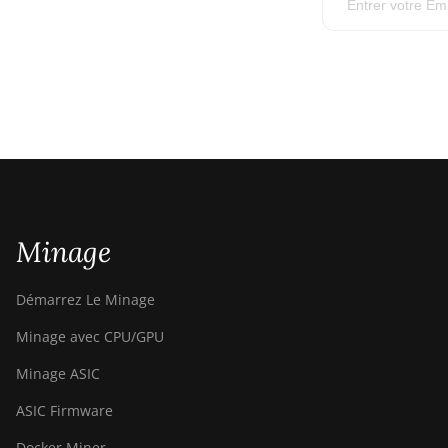
Minage
Démarrez Le Minage
Minage avec CPU/GPU
Minage ASIC
ASIC Firmware
Docker Miner