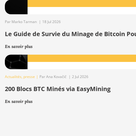
Par Marko Tarman
|
18 Jul 2026
Le Guide de Survie du Minage de Bitcoin Po
En savoir plus
Actualités
,
presse
|
Par Ana Kovačič
|
2 Jul 2026
200 Blocs BTC Minés via EasyMining
En savoir plus