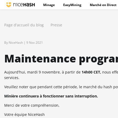
Minage
EasyMining
Marché en Direct
Page d'accueil du blog
Presse
By NiceHash |
9 Nov 2021
Maintenance progra
Aujourd'hui, mardi 9 novembre, à partir de
14h00 CET,
nous eff
services.
Veuillez noter que pendant cette période, le marché du hash pow
Minière continuera à fonctionner sans interruption.
Merci de votre compréhension,
Votre équipe NiceHash