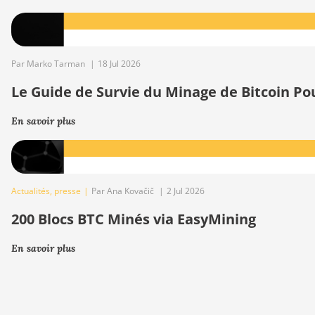
Par Marko Tarman
|
18 Jul 2026
Le Guide de Survie du Minage de Bitcoin Po
En savoir plus
Actualités
,
presse
|
Par Ana Kovačič
|
2 Jul 2026
200 Blocs BTC Minés via EasyMining
En savoir plus