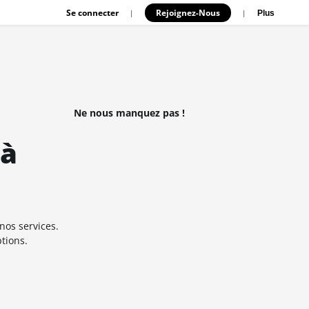
Se connecter
Rejoignez-Nous
|
|
Plus
Ne nous manquez pas !
 à
nos services.
ptions.