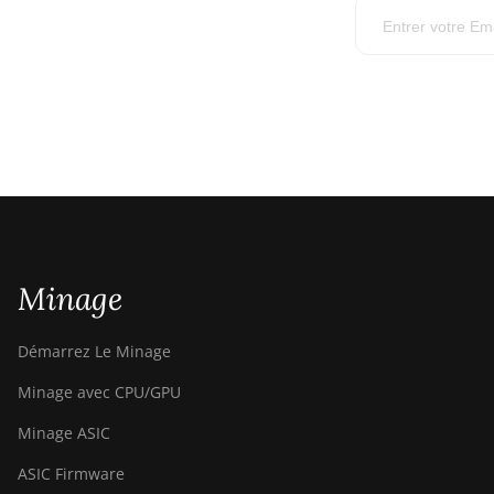
Minage
Démarrez Le Minage
Minage avec CPU/GPU
Minage ASIC
ASIC Firmware