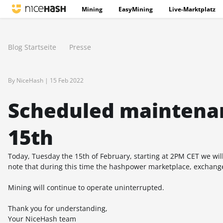
Mining
EasyMining
Live-Marktplatz
Blog Startseite
Presse
By NiceHash |
15 Feb 2022
Scheduled maintenan
15th
Today, Tuesday the 15th of February, starting at 2PM CET we wi
note that during this time the hashpower marketplace, exchange
Mining will continue to operate uninterrupted.
Thank you for understanding,
Your NiceHash team