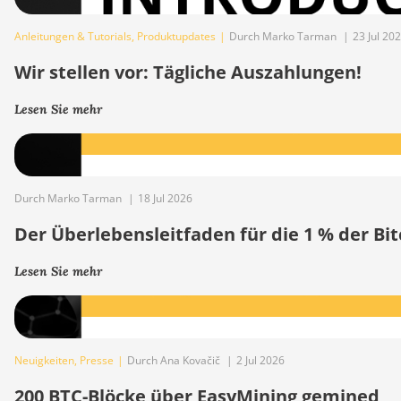
Anleitungen & Tutorials
,
Produktupdates
|
Durch Marko Tarman
|
23 Jul 20
Wir stellen vor: Tägliche Auszahlungen!
Lesen Sie mehr
Durch Marko Tarman
|
18 Jul 2026
Der Überlebensleitfaden für die 1 % der B
Lesen Sie mehr
Neuigkeiten
,
Presse
|
Durch Ana Kovačič
|
2 Jul 2026
200 BTC-Blöcke über EasyMining gemined