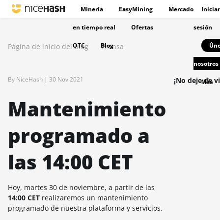
Minería
EasyMining
Mercado
Iniciar
en tiempo real
Ofertas
sesión
OTC
Blog
Úne
Página de inicio del blog
Prensa
nosotros
By NiceHash |
30 Nov 2021
¡No deje de vi
Más
Mantenimiento
programado a
las 14:00 CET
Hoy, martes 30 de noviembre, a partir de las
14:00 CET
realizaremos un mantenimiento
programado de nuestra plataforma y servicios.