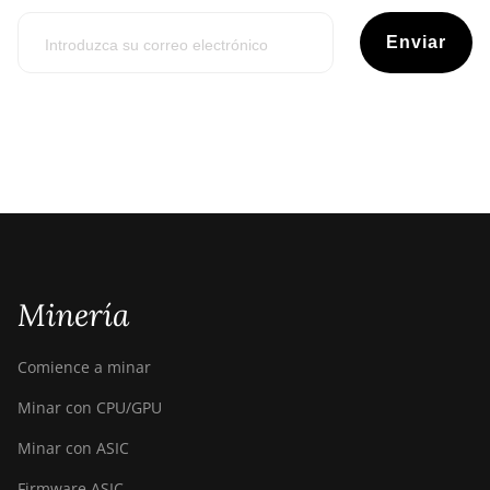
Enviar
Minería
Comience a minar
Minar con CPU/GPU
Minar con ASIC
Firmware ASIC