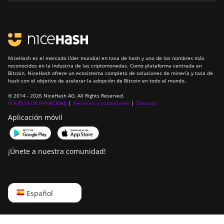
NiceHash es el mercado líder mundial en tasa de hash y uno de los nombres más
reconocidos en la industria de las criptomonedas. Como plataforma centrada en
Bitcoin, NiceHash ofrece un ecosistema completo de soluciones de minería y tasa de
hash con el objetivo de acelerar la adopción de Bitcoin en todo el mundo.
© 2014 - 2026 NiceHash AG. All Rights Reserved.
POLÍTICA DE PRIVACIDAD
|
Términos y condiciones
|
Contacto
Aplicación móvil
¡Únete a nuestra comunidad!
English
Español
Русский