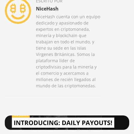
ESCRITO POR
NiceHash
NiceHash cuenta con un equipo
dedicado y apasionado de
expertos en criptomoneda,
minería y blockchain que
trabajan en todo el mundo, y
tiene su sede en las Islas
Vírgenes Británicas. Somos la
plataforma líder de
criptodivisas para la minería y
el comercio y acercamos a
millones de recién llegados al
mundo de las criptomonedas.