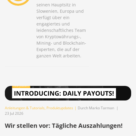
seinen Hauptsitz in
Slowenien, Europa und
verfügt über ein
engagiertes und
leidenschaftliches Team
von Kryptowährungs-,
Mining- und Blockchain-
Experten, die auf der
ganzen Welt arbeiten.
Anleitungen & Tutorials
,
Produktupdates
|
Durch Marko Tarman
|
23 Jul 2026
Wir stellen vor: Tägliche Auszahlungen!