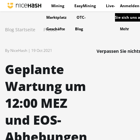
Mining
EasyMining
Live-
Anmelden
Marktplatz
OTC-
Sie sich uns 
Geschäfte
Blog
Blog Startseite
Presse
Mehr
By NiceHash |
19 Oct 2021
Verpassen Sie nichts
Geplante
Wartung um
12:00 MEZ
und EOS-
Abhebungen