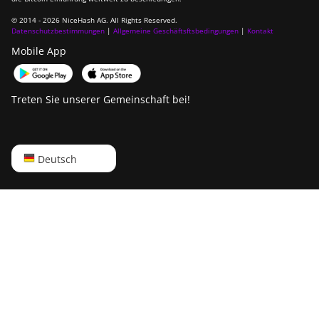
© 2014 - 2026 NiceHash AG. All Rights Reserved.
Datenschutzbestimmungen
|
Allgemeine Geschäftsftsbedingungen
|
Kontakt
Mobile App
Treten Sie unserer Gemeinschaft bei!
English
Deutsch
Русский
中文
Deutsch
Português
Español
Français