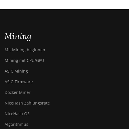
Mining
Mit Mining beginnen
Mining mit CPU/GPU
ASIC Mining
ASIC-Firmware
Docker Miner
NiceHash Zahlungsrate
NiceHash OS
Algorithmus