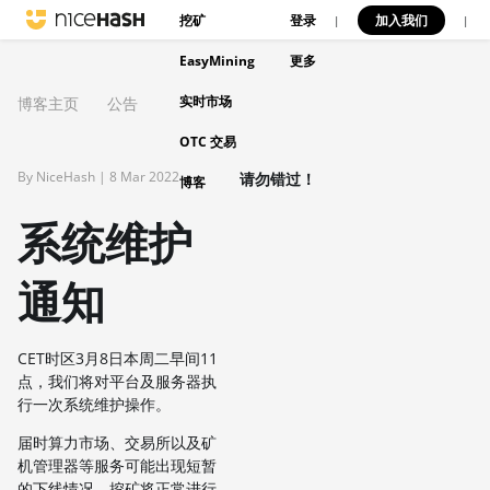
挖矿
登录
加入我们
|
|
EasyMining
更多
实时市场
博客主页
公告
OTC 交易
By NiceHash |
8 Mar 2022
请勿错过！
博客
系统维护
通知
CET时区3月8日本周二早间11
点，我们将对平台及服务器执
行一次系统维护操作。
届时算力市场、交易所以及矿
机管理器等服务可能出现短暂
的下线情况。挖矿将正常进行