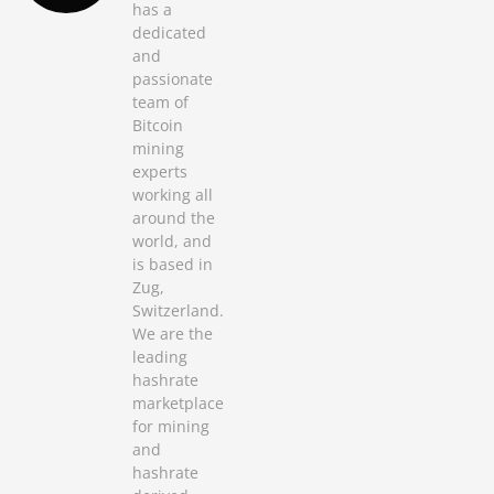
has a
dedicated
and
passionate
team of
Bitcoin
mining
experts
working all
around the
world, and
is based in
Zug,
Switzerland.
We are the
leading
hashrate
marketplace
for mining
and
hashrate