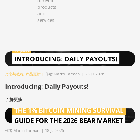
derived
products
and
services.
指南与教程
,
产品更新
|
作者 Marko Tarman
|
23 Jul 2026
Introducing: Daily Payouts!
了解更多
作者 Marko Tarman
|
18 Jul 2026