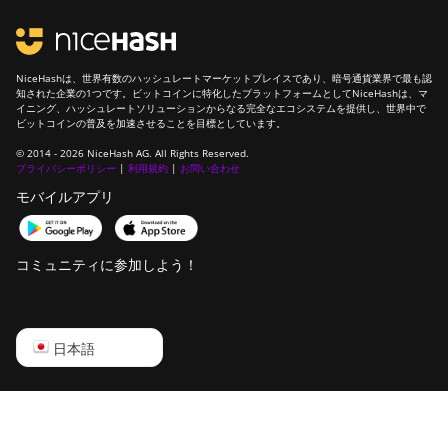
NiceHashは、世界有数のハッシュレートマーケットプレイスであり、暗号通貨業界で最も認
知された企業の1つです。ビットコインに特化したプラットフォームとしてNiceHashは、マ
イニング、ハッシュレートソリューションからなる完全なエコシステムを提供し、世界中で
ビットコインの普及を加速させることを目標としています。
© 2014 - 2026 NiceHash AG. All Rights Reserved.
プライバシーポリシー
|
利用規約
|
お問い合わせ
モバイルアプリ
コミュニティに参加しよう！
English
日本語
Русский
中文