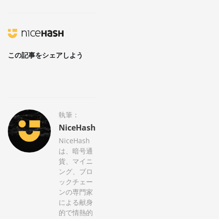
この記事をシェアしよう
執筆：
NiceHash
NiceHash
は、暗号通
貨、マイニ
ング、ブロ
ックチェー
ンの専門家
による献身
的で情熱的