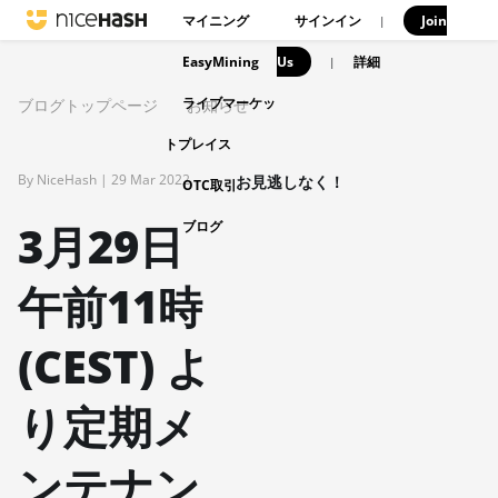
マイニング
サインイン
Join
|
EasyMining
Us
|
詳細
ライブマーケッ
ブログトップページ
お知らせ
トプレイス
By NiceHash |
29 Mar 2022
お見逃しなく！
OTC取引
3月29日
ブログ
午前11時
(CEST) よ
り定期メ
ンテナン