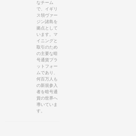
なチーム
で、イギリ
ス領ヴァー
ジン諸島を
拠点として
います。マ
イニングと
取引のため
の主要な暗
号通貨プラ
ットフォー
ムであり、
何百万人も
の新規参入
者を暗号通
貨の世界へ
導いていま
す。