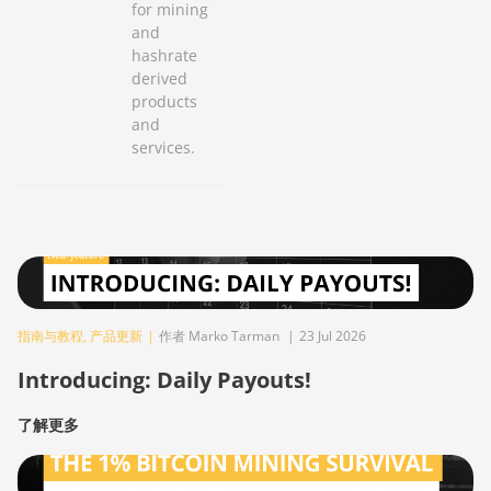
for mining
and
hashrate
derived
products
and
services.
指南与教程
,
产品更新
|
作者 Marko Tarman
|
23 Jul 2026
Introducing: Daily Payouts!
了解更多