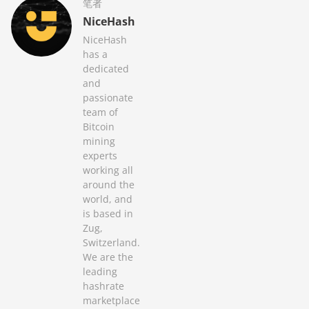
笔者
NiceHash
NiceHash
has a
dedicated
and
passionate
team of
Bitcoin
mining
experts
working all
around the
world, and
is based in
Zug,
Switzerland.
We are the
leading
hashrate
marketplace