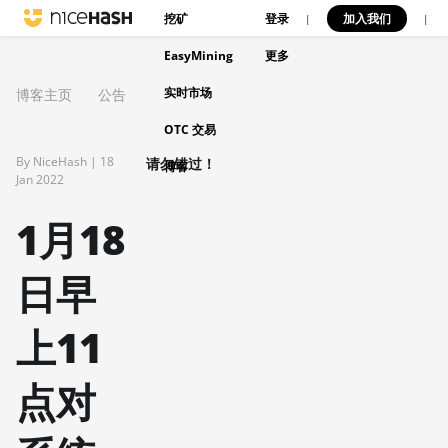
挖矿
登录
加入我们
|
|
EasyMining
更多
实时市场
博客主页
公告
OTC 交易
By NiceHash |
18
请勿错过！
博客
Jan 2022
1月18
日早
上11
点对