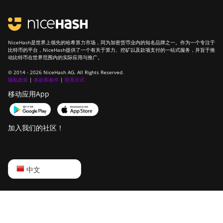
NiceHash是世界上领先的哈希算力市场，同为加密货币业内的知名品牌之一。作为一个专注于
比特币的平台，NiceHash提供了一个有关于算力、挖矿以及款项支付的一站式服务，并旨于推
动比特币在世界范围内的实际应用与推广。
© 2014 - 2026 NiceHash AG. All Rights Reserved.
隐私政策
|
条款和条件
|
联系方式
移动应用App
加入我们的社区！
English
中文
Русский
中文