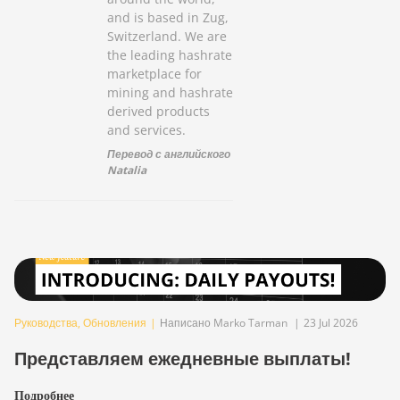
and is based in Zug,
Switzerland. We are
the leading hashrate
marketplace for
mining and hashrate
derived products
and services.
Перевод с английского
Natalia
Руководства
,
Обновления
|
Написано Marko Tarman
|
23 Jul 2026
Представляем ежедневные выплаты!
Подробнее