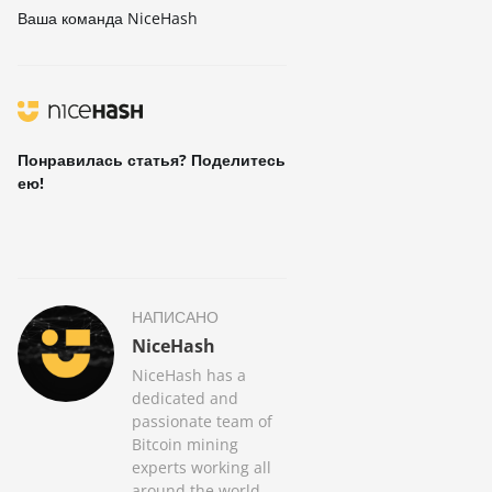
Ваша команда NiceHash
Понравилась статья? Поделитесь
ею!
НАПИСАНО
NiceHash
NiceHash has a
dedicated and
passionate team of
Bitcoin mining
experts working all
around the world,