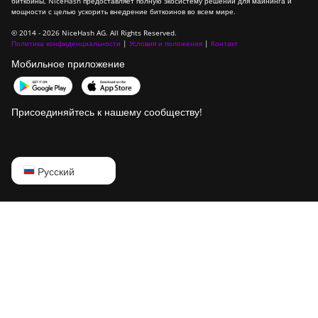
биткоины, NiceHash предоставляет полную экосистему решений для майнинга и
мощности с целью ускорить внедрение биткоинов во всем мире.
© 2014 - 2026 NiceHash AG. All Rights Reserved.
Политика конфиденциальности
|
Условия и положения
|
Контакт
Мобильное приложение
Присоединяйтесь к нашему сообществу!
English
Русский
Русский
中文
Deutsch
Português
Español