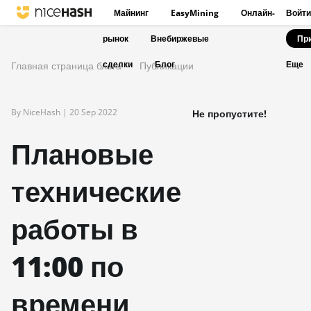
Майнинг
EasyMining
Онлайн-
Войти
рынок
Внебиржевые
Пр
сделки
Блог
Главная страница блога
Публикации
Еще
By NiceHash |
20 Sep 2022
Не пропустите!
Плановые
технические
работы в
11:00 по
времени