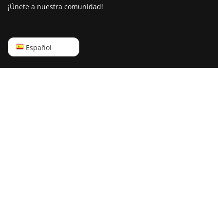
¡Únete a nuestra comunidad!
English
Español
Русский
中文
Deutsch
Português
Español
Français
日本語