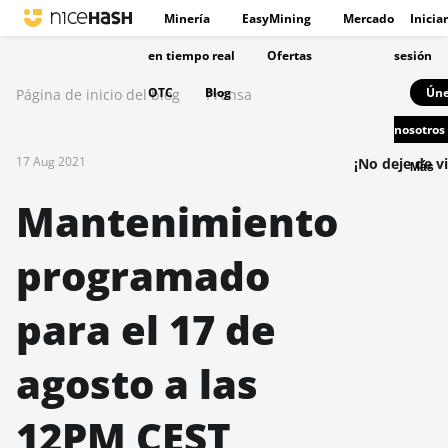
Minería
EasyMining
Mercado
Iniciar
en tiempo real
Ofertas
sesión
OTC
Blog
Úne
Página de inicio del blog
Prensa
nosotros
17 Aug 2021
¡No deje de vi
Más
Mantenimiento
programado
para el 17 de
agosto a las
12PM CEST