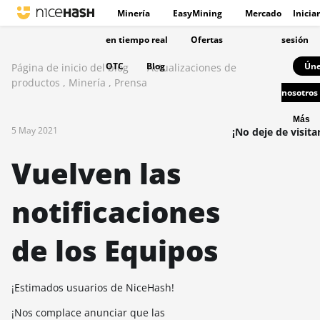
Minería
EasyMining
Mercado
Iniciar
en tiempo real
Ofertas
sesión
OTC
Blog
Úne
Página de inicio del blog
Actualizaciones de
productos
,
Minería
,
Prensa
nosotros
Más
5 May 2021
¡No deje de visita
Vuelven las
notificaciones
de los Equipos
¡Estimados usuarios de NiceHash!
¡Nos complace anunciar que las