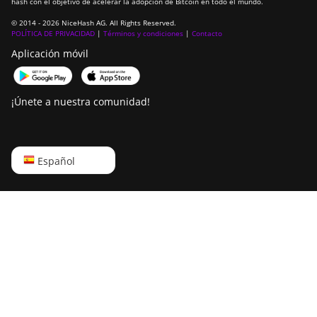
hash con el objetivo de acelerar la adopción de Bitcoin en todo el mundo.
© 2014 - 2026 NiceHash AG. All Rights Reserved.
POLÍTICA DE PRIVACIDAD
|
Términos y condiciones
|
Contacto
Aplicación móvil
¡Únete a nuestra comunidad!
English
Español
Русский
中文
Deutsch
Português
Español
Français