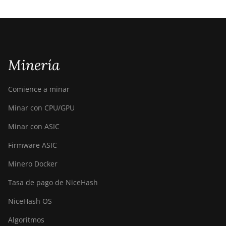
Minería
Comience a minar
Minar con CPU/GPU
Minar con ASIC
Firmware ASIC
Minero Docker
Tasa de pago de NiceHash
NiceHash OS
Algoritmos