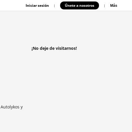
Iniciar sesión
Únete a nosotros
|
|
Más
¡No deje de visitarnos!
 Autolykos y