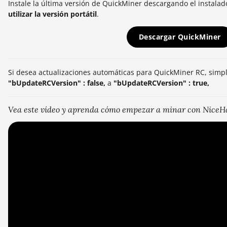
Instale la última versión de QuickMiner descargando el instalad
utilizar la versión portátil
.
Descargar QuickMiner
Si desea actualizaciones automáticas para QuickMiner RC, simp
"bUpdateRCVersion" : false,
a
"bUpdateRCVersion" : true,
Vea este vídeo y aprenda cómo empezar a minar con Nice