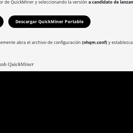
or de QuickMiner y seleccionando la versión
a candidato de lanza
Descargar QuickMiner Portable
lemente abra el archivo de configuración
(nhqm.conf)
y establezca
Hash QuickMiner