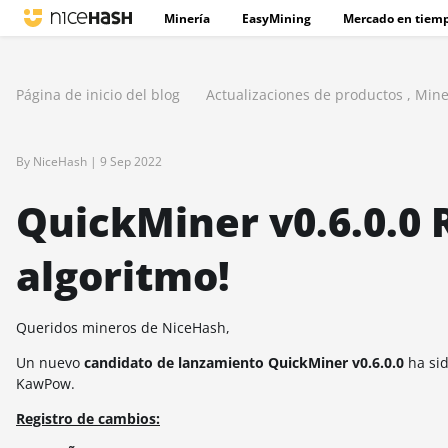
Minería
EasyMining
Mercado en tiemp
Página de inicio del blog
Actualizaciones de productos
,
Mine
By NiceHash |
9 Sep 2022
QuickMiner v0.6.0.0 R
algoritmo!
Queridos mineros de NiceHash,
Un nuevo
candidato de lanzamiento QuickMiner v0.6.0.0
ha sid
KawPow.
Registro de cambios: