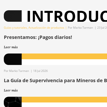
Guías y tutoriales
,
Actualización de productos
|
Por Marko Tarman
|
23 Jul 
Presentamos: ¡Pagos diarios!
Leer más
Por Marko Tarman
|
18 Jul 2026
La Guía de Supervivencia para Mineros de Bi
Leer más