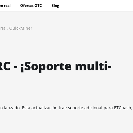
o real
Ofertas OTC
Blog
ría
,
QuickMiner
C - ¡Soporte multi-
o lanzado. Esta actualización trae soporte adicional para ETChash,