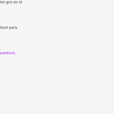
ón gris en el
Medium para
autotune
.