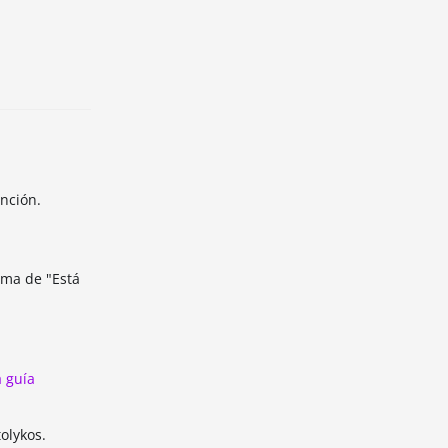
nción.
ima de "Está
a guía
olykos.