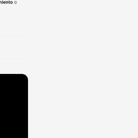
miento
o