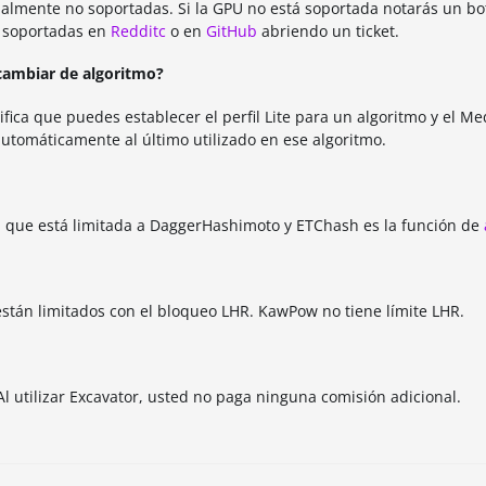
lmente no soportadas. Si la GPU no está soportada notarás un bot
 soportadas en
Redditc
o en
GitHub
abriendo un ticket.
 cambiar de algoritmo?
nifica que puedes establecer el perfil Lite para un algoritmo y el 
 automáticamente al último utilizado en ese algoritmo.
ón que está limitada a DaggerHashimoto y ETChash es la función de
están limitados con el bloqueo LHR. KawPow no tiene límite LHR.
Al utilizar Excavator, usted no paga ninguna comisión adicional.