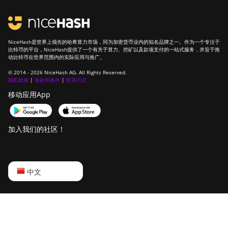
NiceHash是世界上领先的哈希算力市场，同为加密货币业内的知名品牌之一。作为一个专注于
比特币的平台，NiceHash提供了一个有关于算力、挖矿以及款项支付的一站式服务，并旨于推
动比特币在世界范围内的实际应用与推广。
© 2014 - 2026 NiceHash AG. All Rights Reserved.
隐私政策
|
条款和条件
|
联系方式
移动应用App
加入我们的社区！
English
中文
Русский
中文
Deutsch