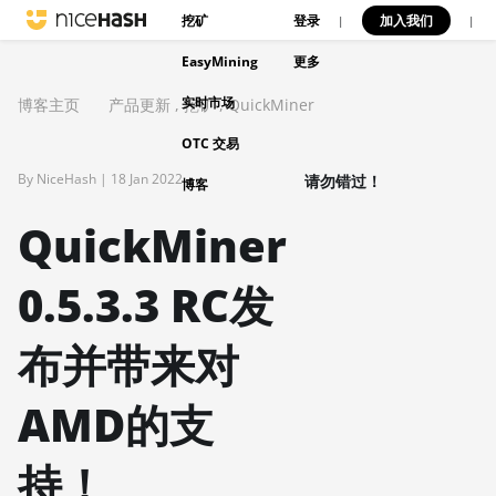
挖矿
登录
加入我们
|
|
EasyMining
更多
实时市场
博客主页
产品更新
,
挖矿
,
QuickMiner
OTC 交易
By NiceHash |
18 Jan 2022
请勿错过！
博客
QuickMiner
0.5.3.3 RC发
布并带来对
AMD的支
持！