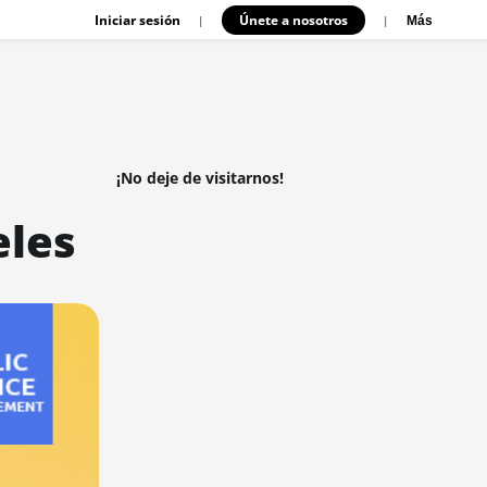
Iniciar sesión
Únete a nosotros
|
|
Más
¡No deje de visitarnos!
eles