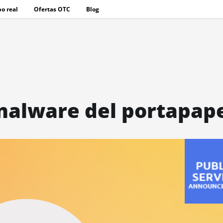
o real
Ofertas OTC
Blog
malware del portapap