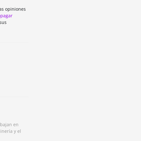
las opiniones
opagar
sus
abajan en
inería y el