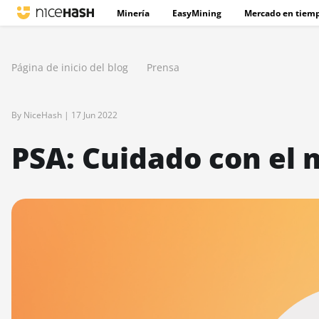
Minería
EasyMining
Mercado en tiemp
Página de inicio del blog
Prensa
By NiceHash |
17 Jun 2022
PSA: Cuidado con el 