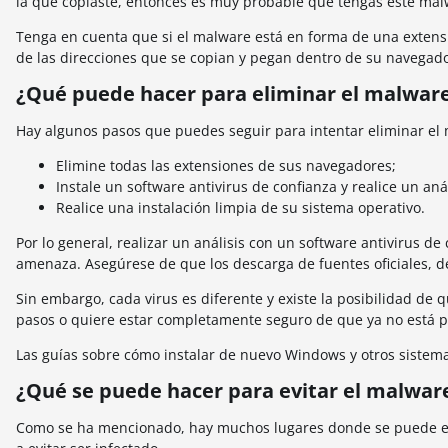
la que copiaste, entonces es muy probable que tengas este malw
Tenga en cuenta que si el malware está en forma de una extensi
de las direcciones que se copian y pegan dentro de su navegado
¿Qué puede hacer para eliminar el malwar
Hay algunos pasos que puedes seguir para intentar eliminar el 
Elimine todas las extensiones de sus navegadores;
Instale un software antivirus de confianza y realice un anál
Realice una instalación limpia de su sistema operativo.
Por lo general, realizar un análisis con un software antivirus d
amenaza. Asegúrese de que los descarga de fuentes oficiales, d
Sin embargo, cada virus es diferente y existe la posibilidad de 
pasos o quiere estar completamente seguro de que ya no está pre
Las guías sobre cómo instalar de nuevo Windows y otros sistema
¿Qué se puede hacer para evitar el malwar
Como se ha mencionado, hay muchos lugares donde se puede en