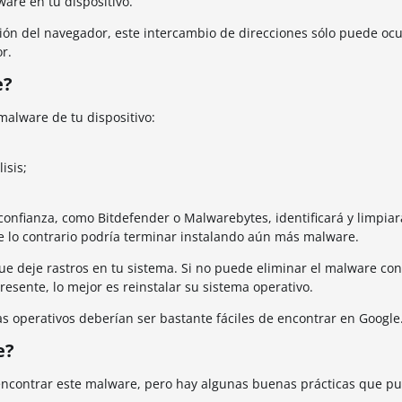
are en tu dispositivo.
ón del navegador, este intercambio de direcciones sólo puede ocur
r.
e?
malware de tu dispositivo:
isis;
e confianza, como Bitdefender o Malwarebytes, identificará y limpiar
e lo contrario podría terminar instalando aún más malware.
que deje rastros en tu sistema. Si no puede eliminar el malware con
sente, lo mejor es reinstalar su sistema operativo.
s operativos deberían ser bastante fáciles de encontrar en Google
e?
contrar este malware, pero hay algunas buenas prácticas que p