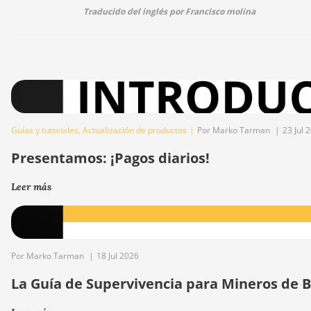
Traducido del inglés por Francisco molina
Guías y tutoriales
,
Actualización de productos
|
Por Marko Tarman
|
23 Jul 
Presentamos: ¡Pagos diarios!
Leer más
Por Marko Tarman
|
18 Jul 2026
La Guía de Supervivencia para Mineros de Bi