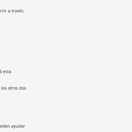
rir a través
á esta
 los otros dos
.
ueden ayudar