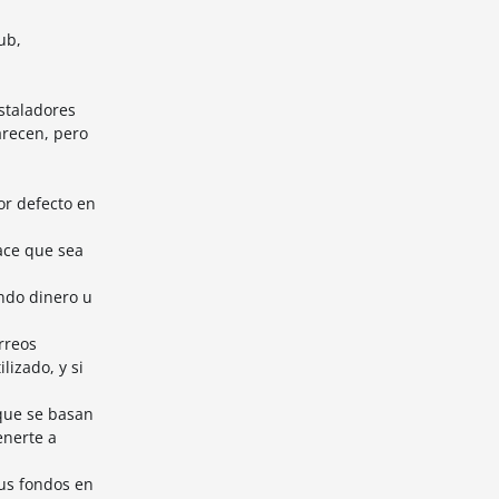
ub,
staladores
arecen, pero
or defecto en
ace que sea
ndo dinero u
rreos
lizado, y si
 que se basan
enerte a
us fondos en