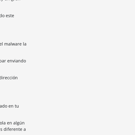
do este
 el malware la
abar enviando
dirección
ado en tu
ola en algún
s diferente a