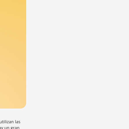
tilizan las
hay un gran