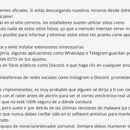
uentes oficiales. Si estás descargando nuestros mineros desde GitH
ciales!
n el sitio correcto, los estafadores suelen utilizar sitios como
nada de estos sitios falsos, ya que a menudo intentan servir in
o posible para informar y eliminar estos sitios tan pronto como ap
 y evite instalar extensiones innecesarias.
jería, algunas aplicaciones como WhatsApp o Telegram guardan p
IVA ESTO en tus ajustes.
s en foros públicos como Discord, o que haga clic en cualquier enl
plataformas de redes sociales como Instagram o Discord, prometie
nes criptomonedas, es muy probable que alguien se dirija a ti con co
con el ratón antes de abrirlo para ver el correo electrónico real uti
l que no esté 100% seguro de a dónde conduce.
, pero suele ir por detrás de las últimas versiones de malware (ya
o que nunca debes confiar sólo en el software antivirus para mant
zado.
equipo de minería/ordenador personal. Siempre debes mantener t