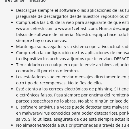
a evitar ser infectado.
Descargue siempre el software o las aplicaciones de las f
¡asegúrate de descargarlos desde nuestros repositorios ofi
Comprueba las URL de la web para asegurarte de que estás e
www.nicehesh.com o www.n1cehash.com. Nunca descargues 
falsos de software de minería. Nuestro equipo hace todo l
siempre hay otros nuevos.
Mantenga su navegador y su sistema operativo actualizados
Comprueba la configuración de tus aplicaciones de mensa
tu dispositivo los archivos adjuntos que te envían, DESACT
Ten cuidado con cualquiera que te envíe archivos adjunto
colocado allí por otros miembros.
Los estafadores suelen enviar mensajes directamente en 
otro tipo de recompensas. No te fíes de ellos.
Esté atento a los correos electrónicos de phishing. Si tie
electrónicos falsos. Pasa siempre por encima del remitente 
parece sospechoso no lo abras. No abra ningún enlace de
El software antivirus a veces puede detectar este malware
en malware/virus conocidos para poder detectarlos), por l
salvo. Si lo utilizas, asegúrate de que está siempre actuali
No almacene/acceda a sus criptomonedas a través de su 