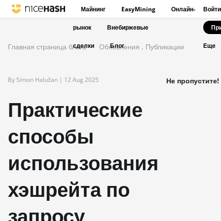
Майнинг
EasyMining
Онлайн-
Войти
рынок
Внебиржевые
Пр
сделки
Блог
Главная страница блога
Обновления
,
Публикации
Еще
By Simon Halužan |
12 Aug 2025
Не пропустите!
Практические
способы
использования
хэшрейта по
запросу