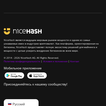
NiceHash является ведущим мировым рынком мощности и одним из самых
узнаваемых имен в индустрии криптовалют. Как платформа, ориентированная на
биткоины, NiceHash предоставляет полную экосистему решений для майнинга и
мощности с целью ускорить внедрение биткоинов во всем мире.
© 2014 - 2026 NiceHash AG. All Rights Reserved.
Политика конфиденциальности
|
Условия и положения
|
Контакт
Мобильное приложение
Присоединяйтесь к нашему сообществу!
English
Русский