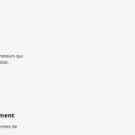
heteurs qui
lité,
ement
fermes de