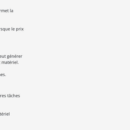
rmet la
sque le prix
peut générer
 matériel.
mes.
tres tâches
ériel