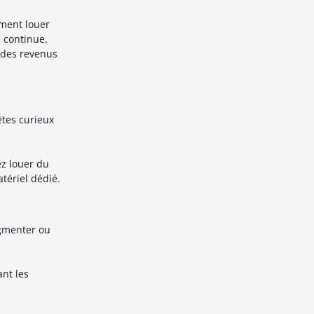
ement louer
e continue,
e des revenus
êtes curieux
ez louer du
tériel dédié.
ugmenter ou
ant les