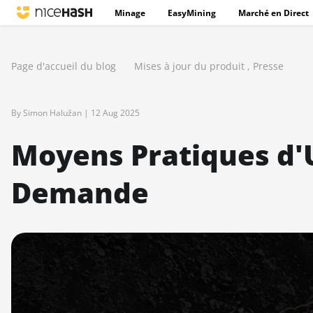
Minage
EasyMining
Marché en Direct
Page d'accueil du blog
Mises à jour du produit
,
Presse
By Simon Halužan |
12 Aug 2025
Moyens Pratiques d'Ut
Demande