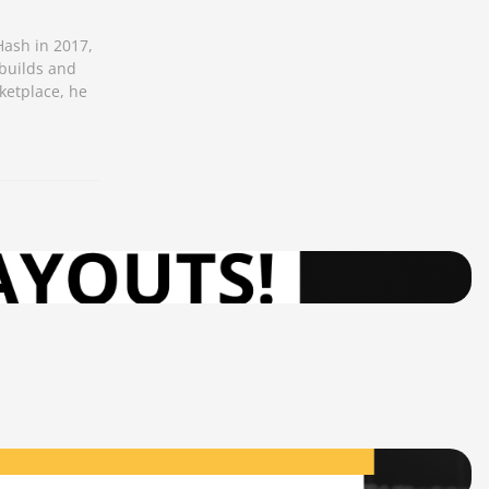
Hash in 2017,
 builds and
ketplace, he