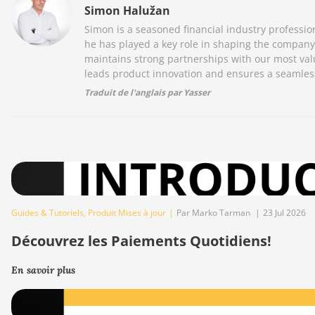
Simon Halužan
Simon is a seasoned financial industry profession
he has played a key role in shaping the compan
maintains strong partnerships with our most val
leads product innovation and ensures a seamless
Traduit de l'anglais par Yasser
Guides & Tutoriels
,
Produit Mises à jour
|
Par Marko Tarman
|
23 Jul 2026
Découvrez les Paiements Quotidiens!
En savoir plus