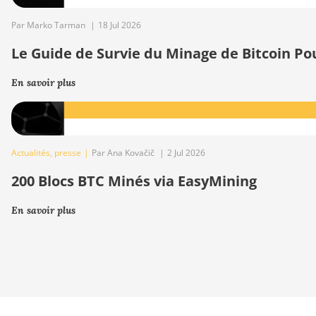
Par Marko Tarman
|
18 Jul 2026
Le Guide de Survie du Minage de Bitcoin Po
En savoir plus
Actualités
,
presse
|
Par Ana Kovačič
|
2 Jul 2026
200 Blocs BTC Minés via EasyMining
En savoir plus