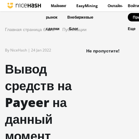
Майнинг
EasyMining
Онлайн-
Войти
рынок
Внебиржевые
Пр
сделки
Блог
Главная страница блога
Публикации
Еще
By NiceHash |
24 Jan 2022
Не пропустите!
Вывод
средств на
Payeer на
данный
момент