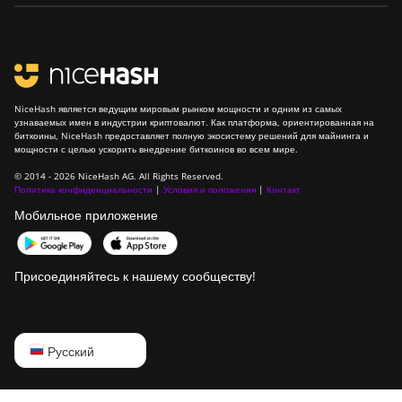
NiceHash является ведущим мировым рынком мощности и одним из самых
узнаваемых имен в индустрии криптовалют. Как платформа, ориентированная на
биткоины, NiceHash предоставляет полную экосистему решений для майнинга и
мощности с целью ускорить внедрение биткоинов во всем мире.
© 2014 - 2026 NiceHash AG. All Rights Reserved.
Политика конфиденциальности
|
Условия и положения
|
Контакт
Мобильное приложение
Присоединяйтесь к нашему сообществу!
English
Русский
Русский