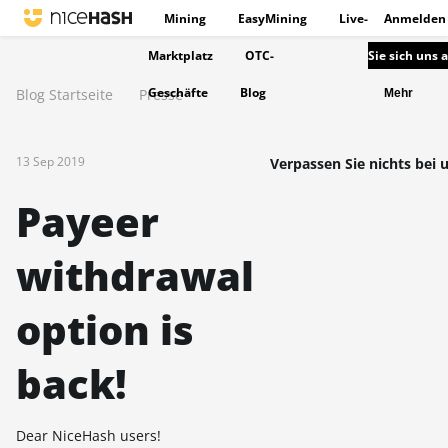
Mining
EasyMining
Live-
Anmelden
Marktplatz
OTC-
Sie sich uns 
Geschäfte
Blog
Blog Startseite
Presse
Mehr
13 Sep 2019
Verpassen Sie nichts bei 
Payeer
withdrawal
option is
back!
Dear NiceHash users!