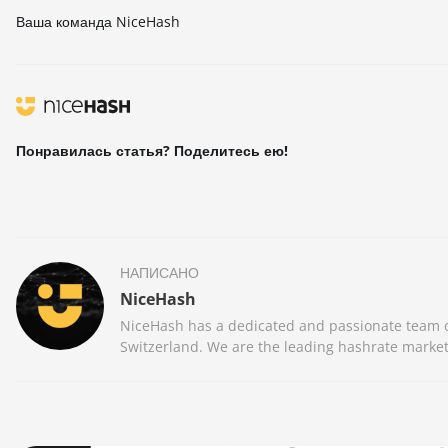
Ваша команда NiceHash
Понравилась статья? Поделитесь ею!
НАПИСАНО
NiceHash
NiceHash has a dedicated and passionate team of
Switzerland. We are the leading hashrate market