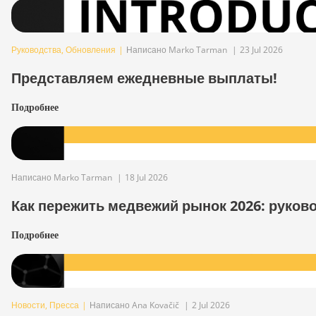
Руководства
,
Обновления
|
Написано Marko Tarman
|
23 Jul 2026
Представляем ежедневные выплаты!
Подробнее
Написано Marko Tarman
|
18 Jul 2026
Как пережить медвежий рынок 2026: руков
Подробнее
Новости
,
Пресса
|
Написано Ana Kovačič
|
2 Jul 2026