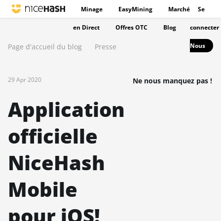
Minage
EasyMining
Marché
Se
en Direct
Offres OTC
Blog
connecter
Nous
Page d'accueil du blog
Presse
29 Apr 2020
Ne nous manquez pas !
Application
officielle
NiceHash
Mobile
pour iOS!