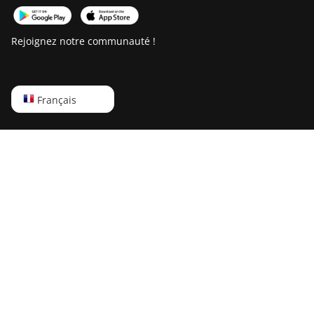
Rejoignez notre communauté !
English
Français
Русский
中文
Deutsch
Português
Español
Français
日本語