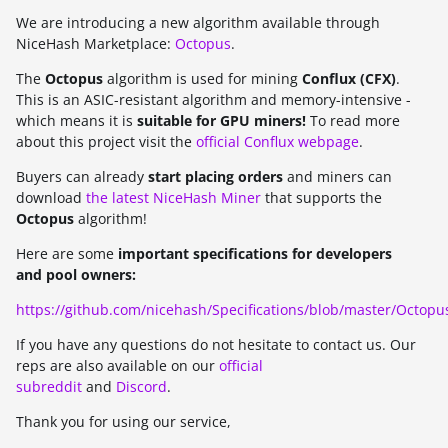
We are introducing a new algorithm available through
NiceHash Marketplace:
Octopus
.
The
Octopus
algorithm is used for mining
Conflux (CFX)
.
This is an ASIC-resistant algorithm and memory-intensive -
which means it is
suitable for GPU miners!
To read more
about this project visit the
official Conflux webpage
.
Buyers can already
start placing orders
and miners can
download
the latest NiceHash Miner
that supports the
Octopus
algorithm!
Here are some
important specifications for developers
and pool owners:
https://github.com/nicehash/Specifications/blob/master/Octopu
If you have any questions do not hesitate to contact us. Our
reps are also available on our
official
subreddit
and
Discord
.
Thank you for using our service,