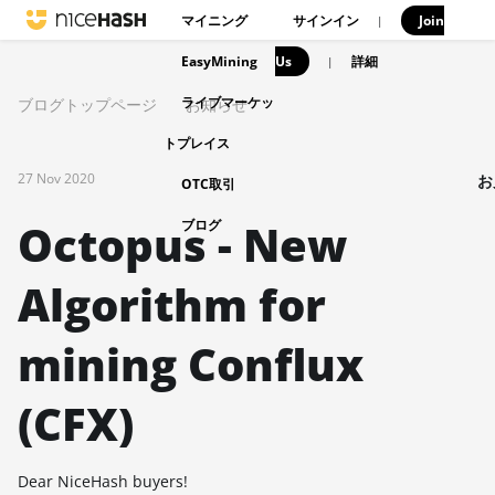
マイニング
サインイン
Join
|
EasyMining
Us
|
詳細
ライブマーケッ
ブログトップページ
お知らせ
トプレイス
27 Nov 2020
お
OTC取引
Octopus - New
ブログ
Algorithm for
mining Conflux
(CFX)
Dear NiceHash buyers!