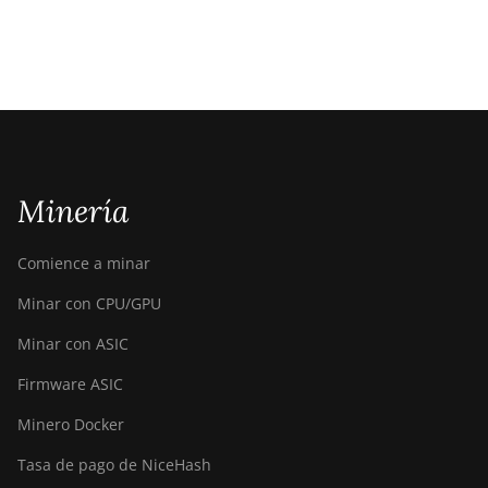
Minería
Comience a minar
Minar con CPU/GPU
Minar con ASIC
Firmware ASIC
Minero Docker
Tasa de pago de NiceHash