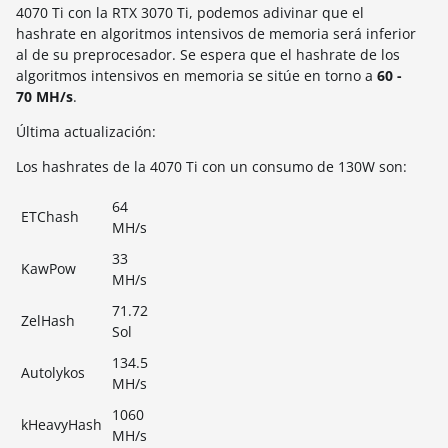
4070 Ti con la RTX 3070 Ti, podemos adivinar que el
hashrate en algoritmos intensivos de memoria será inferior
al de su preprocesador. Se espera que el hashrate de los
algoritmos intensivos en memoria se sitúe en torno a
60 -
70 MH/s
.
Última actualización:
Los hashrates de la 4070 Ti con un consumo de 130W son:
64
ETChash
MH/s
33
KawPow
MH/s
71.72
ZelHash
Sol
134.5
Autolykos
MH/s
1060
kHeavyHash
MH/s