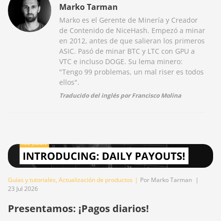
Marko Tarman
Marko es el Gerente de Minería y Creador
de Contenido de NiceHash. Empezó a minar
en 2012, antes de que salieran los primeros
ASIC. Pasó de minar BTC y LTC con GPU a
VTC e incluso DOGE. Su lema minero:
"Tengo 99 problemas, un mal riser es todos
ellos".
Traducido del inglés por Francisco Molina
Guías y tutoriales
,
Actualización de productos
|
Por Marko Tarman
|
23 Jul 2026
Presentamos: ¡Pagos diarios!