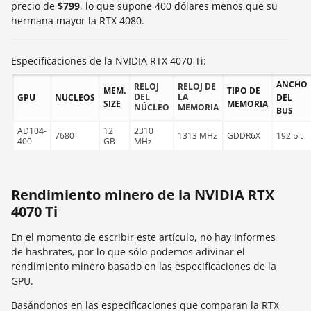
precio de
$799
, lo que supone 400 dólares menos que su
hermana mayor la RTX 4080.
Especificaciones de la NVIDIA RTX 4070 Ti:
ANCHO
RELOJ
RELOJ DE
MEM.
TIPO DE
DEL
LA
GPU
NUCLEOS
DEL
SIZE
MEMORIA
NÚCLEO
MEMORIA
BUS
AD104-
12
2310
7680
1313 MHz
GDDR6X
192 bit
400
GB
MHz
Rendimiento minero de la NVIDIA RTX
4070 Ti
En el momento de escribir este artículo, no hay informes
de hashrates, por lo que sólo podemos adivinar el
rendimiento minero basado en las especificaciones de la
GPU.
Basándonos en las especificaciones que comparan la RTX