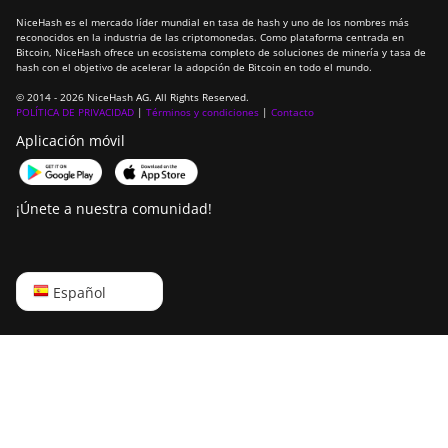
NiceHash es el mercado líder mundial en tasa de hash y uno de los nombres más
reconocidos en la industria de las criptomonedas. Como plataforma centrada en
Bitcoin, NiceHash ofrece un ecosistema completo de soluciones de minería y tasa de
hash con el objetivo de acelerar la adopción de Bitcoin en todo el mundo.
© 2014 - 2026 NiceHash AG. All Rights Reserved.
POLÍTICA DE PRIVACIDAD
|
Términos y condiciones
|
Contacto
Aplicación móvil
¡Únete a nuestra comunidad!
English
Español
Русский
中文
Deutsch
Português