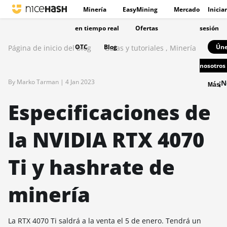
Minería
EasyMining
Mercado
Iniciar
en tiempo real
Ofertas
sesión
OTC
Blog
Úne
Página de inicio del blog
Guías y tutoriales
,
Minería
nosotros
By Marko Tarman |
4 Jan 2023
¡N
Más
Especificaciones de
la NVIDIA RTX 4070
Ti y hashrate de
minería
La RTX 4070 Ti saldrá a la venta el 5 de enero. Tendrá un