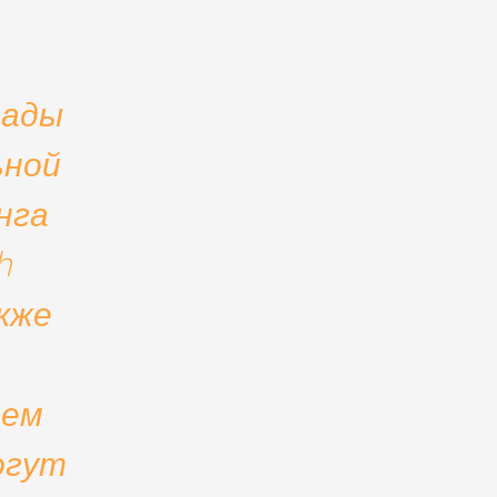
рады
ьной
нга
h
кже
чем
огут