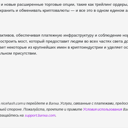
и новые расширенные торговые опции, такие как трейлинг ордеры,
хранить и обменивать криптовалюты — и все это в одном едином а
ктивов, обеспечивая платежную инфраструктуру и соблюдение н
строить мост, который предоставит людям во всех частях света до
ет некоторые из крупнейших имен в криптоиндустрии и уделяет о
льном присутствии.
nicehash.com и перейдете в Banxa. Услуги, связанные с платежами, предо
тьей стороне. Пожалуйста, прочтите и примите
Условия использования
Ban
.
обращайтесь на
support.banxa.com