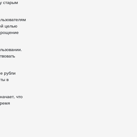
у старым
ользователям
ей целью
упрощение
льзовании.
твовать
ие рубли
нты в
начает, что
время