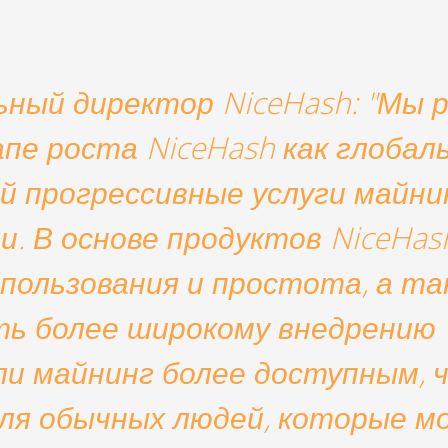
ьный директор NiceHash: "Мы 
пе роста NiceHash как глобал
 прогрессивные услуги майни
. В основе продуктов NiceHas
спользования и простота, а та
ь более широкому внедрению
и майнинг более доступным, 
для обычных людей, которые м