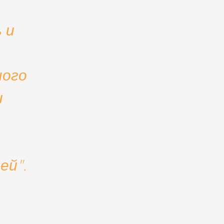
 и
ного
и
ей".