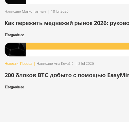
Написано Marko Tarman
|
18 Jul 2026
Как пережить медвежий рынок 2026: руков
Подробнее
Новости
,
Пресса
|
Написано Ana Kovačič
|
2 Jul 2026
200 блоков BTC добыто с помощью EasyMi
Подробнее