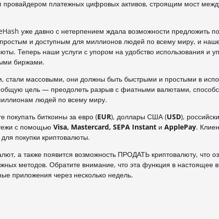
м провайдером платежных цифровых активов, строящим мост межд
ceHash уже давно с нетерпением ждала возможности предложить п
 простым и доступным для миллионов людей по всему миру, и наш
юты. Теперь наши услуги с упором на удобство использования и 
ными биржами.
жи, стали массовыми, они должны быть быстрыми и простыми в испо
общую цель — преодолеть разрыв с фиатными валютами, способс
миллионам людей по всему миру.
е покупать биткоины за евро (
EUR
), доллары США (
USD
), российск
атежи с помощью
Visa, Mastercard, SEPA Instant
и
ApplePay
. Клие
 для покупки криптовалюты.
лют, а также появится возможность ПРОДАТЬ криптовалюту, что оз
жных методов. Обратите внимание, что эта функция в настоящее 
ные приложения через несколько недель.