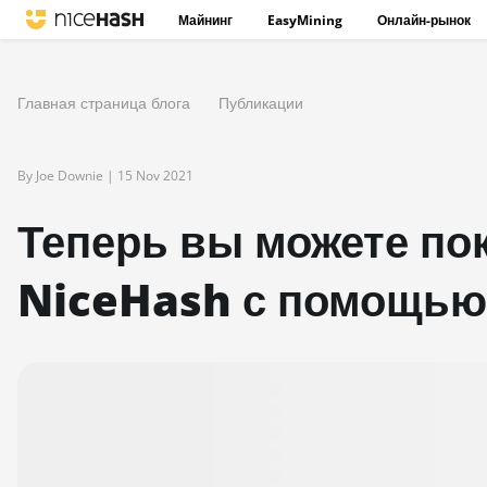
Майнинг
EasyMining
Онлайн-рынок
Главная страница блога
Публикации
By Joe Downie |
15 Nov 2021
Теперь вы можете по
NiceHash с помощью 