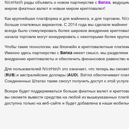
NiceHash рады объявить о новом партнерстве с
Banxa
, ведущи
миром фиатных валют и новым миром криптовалют!
Как крупнейшая платформа и для майнинга, и для торговли, Ni
больше платежных вариантов. С 2014 года мы сделали майнинг
всегда было стимулировать более широкое внедрение криптовал
начала торговли могут конкурировать с некоторыми более круп
Чтобы такие технологии, как блокчейн и криптовалютные плате
Именно здесь партнерство с
Banxa
имеет смысл, мы разделяем 
внедрению криптовалюты и обеспечить финансовое равенство 
Для пользователей NiceHash это означает, что теперь вы сможет
(
RUB
) и австралийские доллары (
AUD
). Banxa обеспечивает пл
Соединенных Штатах также смогут получить доступ к этой услуге
Вскоре будет поддерживаться больше фиатных валют и криптова
вы сможете вывести средства на любой из вышеуказанных платё
доступна только на веб-сайте и будет добавлена в наши мобиль