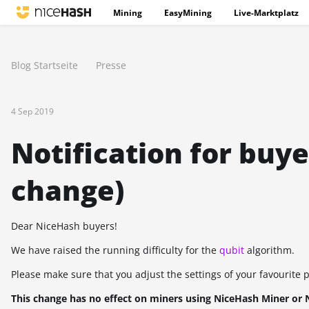
Mining
EasyMining
Live-Marktplatz
Blog Startseite
Presse
4 Sep 2019
Notification for buyer
change)
Dear NiceHash buyers!
We have raised the running difficulty for the
qubit
algorithm.
Please make sure that you adjust the settings of your favourite p
This change has no effect on miners using NiceHash Miner or