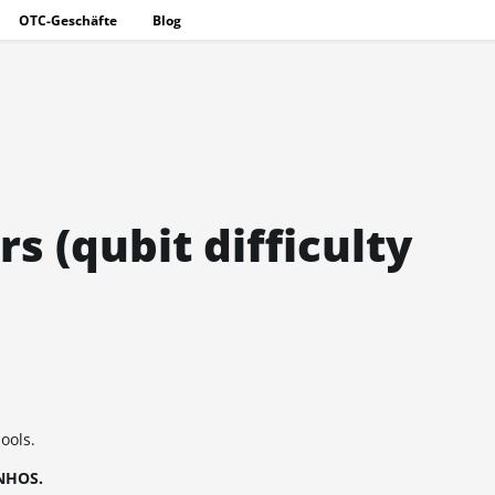
OTC-Geschäfte
Blog
s (qubit difficulty
ools.
 NHOS.