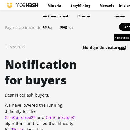
Minería
EasyMining
Mercado
Iniciar
en tiempo real
Ofertas
sesión
OTC
Blog
Úne
Página de inicio del blog
Prensa
nosotros
11 Mar 2019
¡No deje de visitarnos!
Más
Notification
for buyers
Dear NiceHash buyers,
We have lowered the running
difficulty for the
GrinCuckaroo29
and
GrinCuckatoo31
algorithms and raised the difficulty
for
Zhash
algorithm.